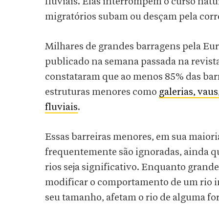
fluviais. Elas interrompem o curso nat
migratórios subam ou desçam pela corre
Milhares de grandes barragens pela Eur
publicado na semana passada na revista
constataram que ao menos 85% das barr
estruturas menores como
galerias, vau
fluviais
.
Essas barreiras menores, em sua maiori
frequentemente são ignoradas, ainda q
rios seja significativo. Enquanto gra
modificar o comportamento de um rio in
seu tamanho, afetam o rio de alguma fo