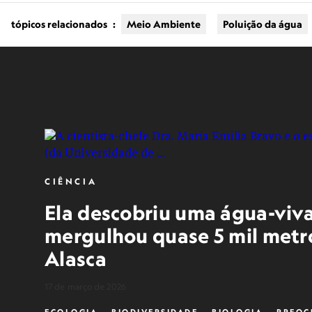
tópicos relacionados
:
Meio Ambiente
Poluição da água
CIÊNCIA
Ela descobriu uma água-viva
mergulhou quase 5 mil metr
Alasca
17 de março de 2026