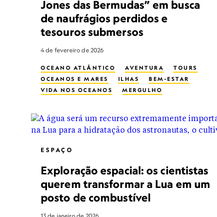
Jones das Bermudas” em busca
de naufrágios perdidos e
tesouros submersos
4 de fevereiro de 2026
OCEANO ATLÂNTICO
AVENTURA
TOURS
OCEANOS E MARES
ILHAS
BEM-ESTAR
VIDA NOS OCEANOS
MERGULHO
DESTROÇO MARÍTIMO
EXPLORAÇÃO SUBAQUÁTICA
ESPAÇO
Exploração espacial: os cientistas
querem transformar a Lua em um
posto de combustível
13 de janeiro de 2026