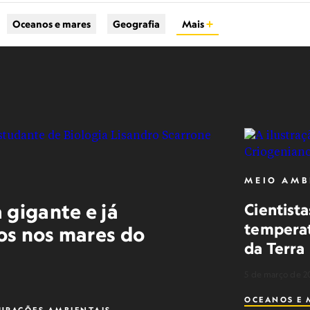
Oceanos e mares
Geografia
Mais
MEIO AMB
 gigante e já
Cientist
temperatu
os nos mares do
da Terra
5 de março de 2
OCEANOS E 