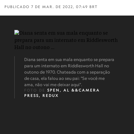
PUBLICADO
7 DE MAR. DE 2022, 07:49 BRT
Diana senta em sua mala enquanto se prepara
para um internato em Riddlesworth Hall no
outono de 1970. Chateada com a separação
de casa, ela falou ao seu pai: "Se você me
ama, não vai me deixar aqui".
FOTO DE
SPEN, AL &&CAMERA
PRESS, REDUX