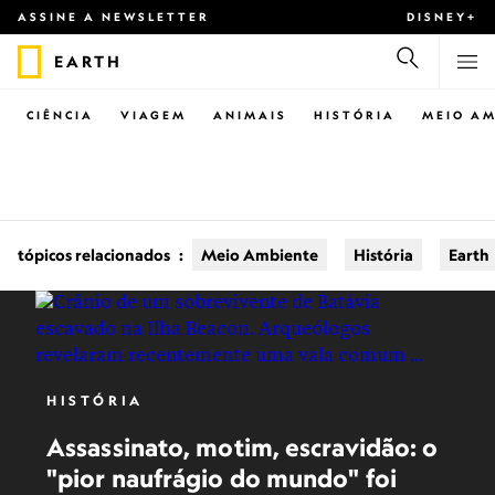
ASSINE A NEWSLETTER
DISNEY+
EARTH
CIÊNCIA
VIAGEM
ANIMAIS
HISTÓRIA
MEIO AM
tópicos relacionados
:
Meio Ambiente
História
Earth
HISTÓRIA
Assassinato, motim, escravidão: o
"pior naufrágio do mundo" foi