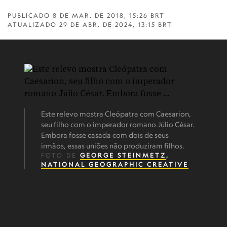
PUBLICADO
8 DE MAR. DE 2018, 15:26 BRT
ATUALIZADO
29 DE ABR. DE 2024, 13:15 BRT
Este relevo mostra Cleópatra com Caesarion,
seu filho com o imperador romano Júlio César.
Embora fosse casada com dois de seus
irmãos, essas uniões não produziram filhos.
FOTO DE
GEORGE STEINMETZ
,
NATIONAL GEOGRAPHIC CREATIVE