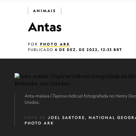
ANIMAIS
Antas
POR
PHOTO ARK
PUBLICADO
6 DE DEZ. DE 2022, 12:35 BRT
Anta-malaia (
Tapirus indicus
) fotografada no Henry Do
Unidos.
FOTO DE
JOEL SARTORE, NATIONAL GEOGR
PHOTO ARK