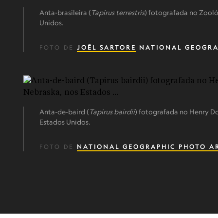
Anta-brasileira (
Tapirus terrestris
) fotografada no Zooló
Unidos.
FOTO DE
JOËL SARTORE
NATIONAL GEOGRA
Anta-de-baird (
Tapirus bairdii
) fotografada no Henry 
Estados Unidos.
FOTO DE
NATIONAL GEOGRAPHIC PHOTO A