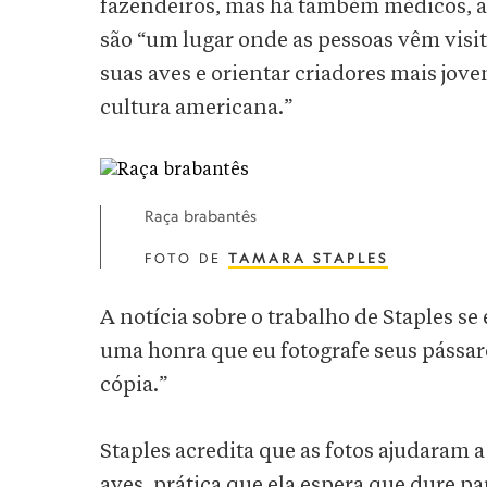
fazendeiros, mas há também médicos, ad
são “um lugar onde as pessoas vêm visit
suas aves e orientar criadores mais jove
cultura americana.”
Raça brabantês
FOTO DE
TAMARA STAPLES
A notícia sobre o trabalho de Staples se
uma honra que eu fotografe seus pássaros
cópia.”
Staples acredita que as fotos ajudaram a
aves, prática que ela espera que dure pa