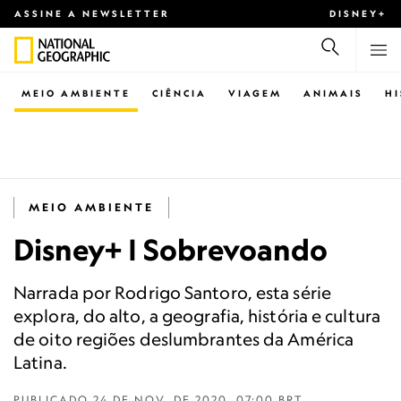
ASSINE A NEWSLETTER
DISNEY+
MEIO AMBIENTE
CIÊNCIA
VIAGEM
ANIMAIS
H
MEIO AMBIENTE
Disney+ | Sobrevoando
Narrada por Rodrigo Santoro, esta série
explora, do alto, a geografia, história e cultura
de oito regiões deslumbrantes da América
Latina.
PUBLICADO
24 DE NOV. DE 2020, 07:00 BRT