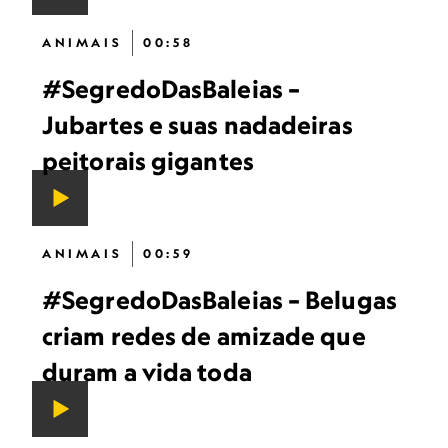
ANIMAIS
00:58
#SegredoDasBaleias –
Jubartes e suas nadadeiras
peitorais gigantes
ANIMAIS
00:59
#SegredoDasBaleias – Belugas
criam redes de amizade que
duram a vida toda