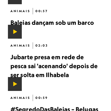
ANIMAIS
00:57
Baleias dançam sob um barco
ANIMAIS
02:03
Jubarte presa em rede de
pesca sai 'acenando' depois de
ser solta em Ilhabela
ANIMAIS
00:59
#SegredoDasBaleias – Belugas