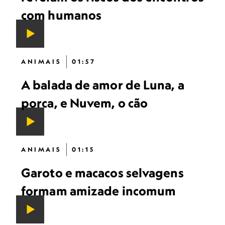
com humanos
ANIMAIS
01:57
A balada de amor de Luna, a
porca, e Nuvem, o cão
ANIMAIS
01:15
Garoto e macacos selvagens
formam amizade incomum