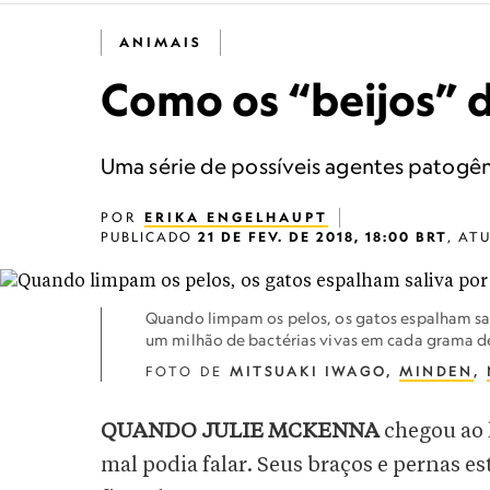
ANIMAIS
Como os “beijos” d
Uma série de possíveis agentes patogê
POR
ERIKA ENGELHAUPT
PUBLICADO
21 DE FEV. DE 2018, 18:00 BRT
,
AT
Quando limpam os pelos, os gatos espalham sal
um milhão de bactérias vivas em cada grama de
FOTO DE
MITSUAKI IWAGO,
MINDEN
,
QUANDO JULIE MCKENNA
chegou ao h
mal podia falar. Seus braços e pernas e