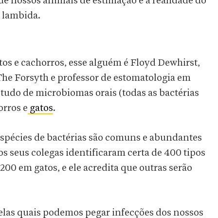
de nossos animais de estimação e a realidade do
a lambida.
tos e cachorros, esse alguém é Floyd Dewhirst,
The Forsyth e professor de estomatologia em
tudo de microbiomas orais (todas as bactérias
orros e
gatos
.
espécies de bactérias são comuns e abundantes
s seus colegas identificaram certa de 400 tipos
200 em gatos, e ele acredita que outras serão
pelas quais podemos pegar infecções dos nossos