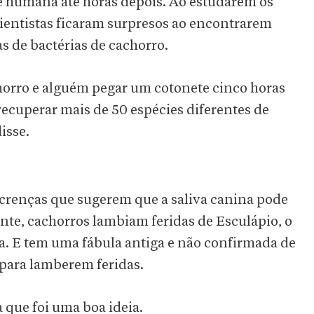
le humana até horas depois. Ao estudarem os
ientistas ficaram surpresos ao encontrarem
s de bactérias de cachorro.
horro e alguém pegar um cotonete cinco horas
 recuperar mais de 50 espécies diferentes de
isse.
e crenças que sugerem que a saliva canina pode
nte, cachorros lambiam feridas de Esculápio, o
ga. E tem uma fábula antiga e não confirmada de
 para lamberem feridas.
 que foi uma boa ideia.