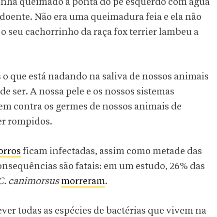
tinha queimado a ponta do pé esquerdo com água
doente. Não era uma queimadura feia e ela não
 seu cachorrinho da raça fox terrier lambeu a
 o que está nadando na saliva de nossos animais
de ser. A nossa pele e os nossos sistemas
m contra os germes de nossos animais de
er rompidos.
orros
ficam infectadas, assim como metade das
onsequências são fatais: em um estudo, 26% das
C. canimorsus
morreram
.
ver todas as espécies de bactérias que vivem na