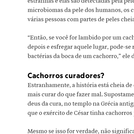
estranhas e elas são detectadas pela pe
microbiomas da pele dos humanos, os c
várias pessoas com partes de peles cheia
“Então, se você for lambido por um cac
depois e esfregar aquele lugar, pode-se
bactérias da boca de um cachorro,” ele d
Cachorros curadores?
Estranhamente, a história está cheia d
mais curar do que fazer mal. Supostame
deus da cura, no templo na Grécia anti
que o exército de César tinha cachorros
Mesmo se isso for verdade, não significa