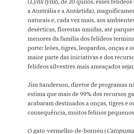
(
Lynx lynx
), de 20 quilos, esses felídeo
a Austrália e a Antártida), magnificam
naturais e, cada vez mais, aos ambient
desérticas, florestas úmidas, até par
menores da família dos felídeos termi
porte: leões, tigres, leopardos, onças e
maior parte das iniciativas e dos recur
felídeos silvestres mais ameaçados sej
Jim Sanderson, diretor de programas na
estima que mais de 99% dos recursos ga
acabaram destinados a onças, tigres e o
consequência, muitos felinos pequenos
O gato-vermelho-de-bornéu (
Catopuma 