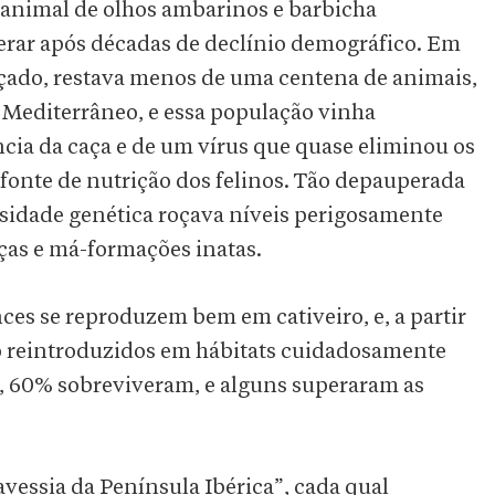
 animal de olhos ambarinos e barbicha
erar após décadas de declínio demográfico. Em
ançado, restava menos de uma centena de animais,
o Mediterrâneo, e essa população vinha
ia da caça e de um vírus que quase eliminou os
 fonte de nutrição dos felinos. Tão depauperada
rsidade genética roçava níveis perigosamente
ças e má-formações inatas.
inces se reproduzem bem em cativeiro, e, a partir
o reintroduzidos em hábitats cuidadosamente
, 60% sobreviveram, e alguns superaram as
avessia da Península Ibérica”, cada qual