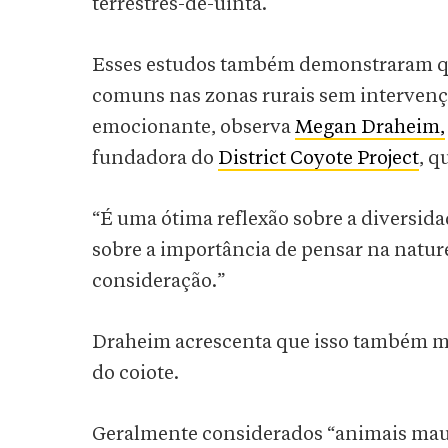
terrestres-de-uinta.
Esses estudos também demonstraram que 
comuns nas zonas rurais sem intervenç
emocionante, observa
Megan Draheim,
fundadora do
District Coyote Project
, q
“É uma ótima reflexão sobre a diversida
sobre a importância de pensar na natur
consideração.”
Draheim acrescenta que isso também mo
do coiote.
Geralmente considerados “animais maus e