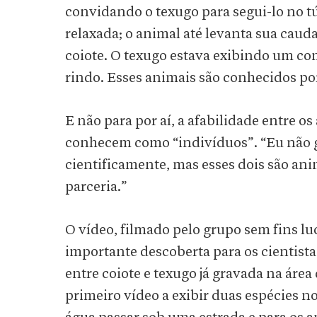
convidando o texugo para segui-lo no t
relaxada; o animal até levanta sua cau
coiote. O texugo estava exibindo um co
rindo. Esses animais são conhecidos p
E não para por aí, a afabilidade entre o
conhecem como “indivíduos”. “Eu não go
cientificamente, mas esses dois são a
parceria.”
O vídeo, filmado pelo grupo sem fins lu
importante descoberta para os cientist
entre coiote e texugo já gravada na áre
primeiro vídeo a exibir duas espécies 