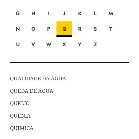
G
H
I
J
K
L
M
N
O
P
Q
R
S
T
U
V
W
X
Y
Z
QUALIDADE DA ÁGUA
QUEDA DE ÁGUA
QUEIJO
QUÊNIA
QUÍMICA