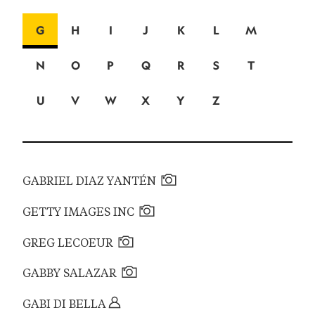
G
H
I
J
K
L
M
N
O
P
Q
R
S
T
U
V
W
X
Y
Z
GABRIEL DIAZ YANTÉN
GETTY IMAGES INC
GREG LECOEUR
GABBY SALAZAR
GABI DI BELLA