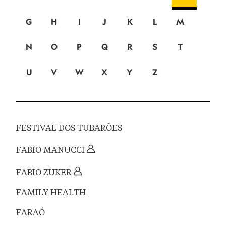
G
H
I
J
K
L
M
N
O
P
Q
R
S
T
U
V
W
X
Y
Z
FESTIVAL DOS TUBARÕES
FABIO MANUCCI
FABIO ZUKER
FAMILY HEALTH
FARAÓ