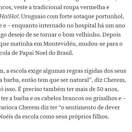
ncos, veste a tradicional roupa vermelha e
Ho!Ho!.
Uruguaio com forte sotaque portunhol,
e e – enquanto internado no hospital há um ano
tigo desejo de se tornar o bom velhinho. Depois
ca que matinha em Montevidéu, mudou-se para o
ola de Papai Noel do Brasil.
a escola exige algumas regras rígidas dos seus
 a barba, então tem que ser natural”, diz Cherem,
 só isso. É preciso também ter mais de 50 anos,
er a barba e os cabelos brancos ou grisalhos e –
carioca Cherem diz ter “o sentimento de dever
oéis da escola como seus próprios filhos.