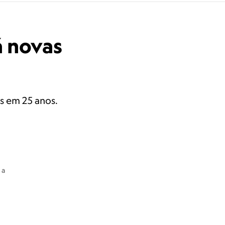
á novas
s em 25 anos.
 a