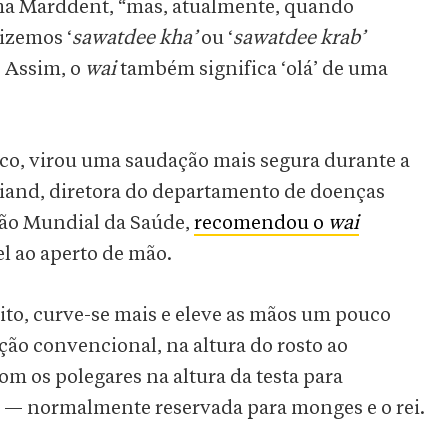
irma Marddent, “mas, atualmente, quando
zemos ‘
sawatdee kha’
ou ‘
sawatdee krab’
 Assim, o
wai
também significa ‘olá’ de uma
ico, virou uma saudação mais segura durante a
riand, diretora do departamento de doenças
ão Mundial da Saúde,
recomendou o
wai
l ao aperto de mão.
ito, curve-se mais e eleve as mãos um pouco
ção convencional, na altura do rosto ao
m os polegares na altura da testa para
a — normalmente reservada para monges e o rei.