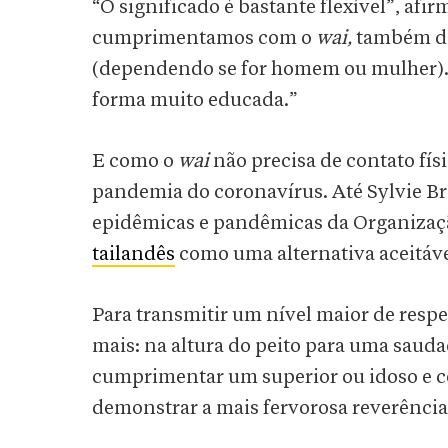
“O significado é bastante flexível”, af
cumprimentamos com o
wai,
também di
(dependendo se for homem ou mulher).
forma muito educada.”
E como o
wai
não precisa de contato fís
pandemia do coronavírus. Até Sylvie B
epidêmicas e pandêmicas da Organizaç
tailandês
como uma alternativa aceitáve
Para transmitir um nível maior de respe
mais: na altura do peito para uma sauda
cumprimentar um superior ou idoso e co
demonstrar a mais fervorosa reverênci