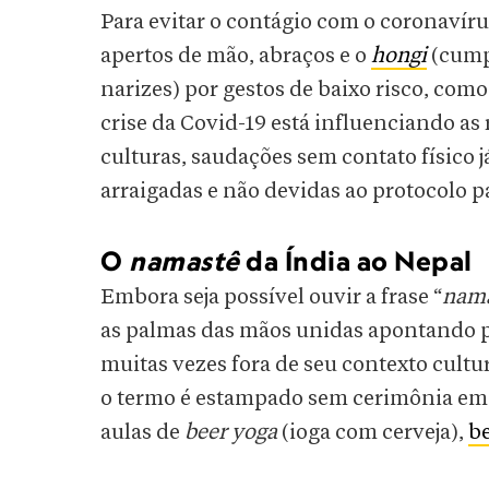
Para evitar o contágio com o coronavír
apertos de mão, abraços e o
hongi
(cump
narizes) por gestos de baixo risco, como
crise da Covid-19 está influenciando as
culturas, saudações sem contato físico
arraigadas e não devidas ao protocolo 
O
namastê
da Índia ao Nepal
Embora seja possível ouvir a frase “
nama
as palmas das mãos unidas apontando pa
muitas vezes fora de seu contexto cultu
o termo é estampado sem cerimônia em 
aulas de
beer yoga
(ioga com cerveja),
be