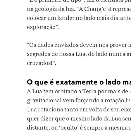
“É o primeiro do tipo”, diz o cientista 
na geologia da lua. “A Chang’e-4 repres
colocar um lander no lado mais distante
exploração”.
“Os dados enviados devem nos prover 
segredos de nossa Lua, do lado nunca an
cruzados!”.
O que é exatamente o lado mai
A Lua tem orbitado a Terra por mais de 4
gravitacional vem forçando a rotação lu
Lua rotaciona tanto em volta de seu eixo
quer dizer que o mesmo lado da Lua semp
distante, ou ‘oculto’ é sempre a mesma