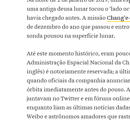
Na noite de 2 de janeiro de 2019, uma
uma antiga deusa lunar tocou o ‘lado 
havia chegado antes. A missão
Chang’e
de dezembro do ano que passou e entrou
sonda pousou na superfície lunar.
Até este momento histórico, eram pouco
Administração Espacial Nacional da Ch
inglês) é notoriamente reservada; a últ
quando oficiais da companhia anuncia
órbita imediatamente antes do pouso. Ao
juntavam no Twitter e em fóruns online
enquanto liam as últimas notícias dada
Weibo e astrônomos amadores que rastr