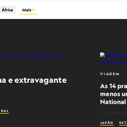
África
Mais
VIAGEM
na e extravagante
As 14 pra
menos um
National
URAL
20 de fevereiro
JAPÃO
ES