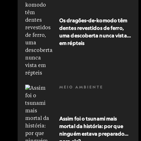
Os dragões-de-komodo têm
dentes revestidos de ferro,
uma descoberta nunca vista
em répteis
MEIO AMBIENTE
Assim foi o tsunami mais
mortal da história: por que
ninguém estava preparado