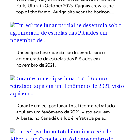
Park, Utah, in October 2023. Cygnus crowns the
top of the frame, Auriga sits near the horizon,
and Cassiopeia’s W is at center with Perseus
below. The Andromeda Galaxy glows to the
right of Cassiopeia, while Jupiter rises low at far
right.
Um eclipse lunar parcial se desenrola sob o
aglomerado de estrelas das Plêiades em
novembro de 2021.
Durante um eclipse lunar total (como retratado
aqui em um fenômeno de 2021, visto aqui em
Alberta, no Canadá), a luz é refratada pela
atmosfera da Terra, lançando um brilho ardente
na superfície da Lua.