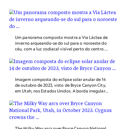
Waterton, em Alberta.
Um panorama composto mostra a Via Láctea de
inverno arqueando-se do sul para o noroeste do
céu, com a luz zodiacal visível perto do centro.
A imagem foi capturada no Parque Provincial
dos Dinossauros, em Alberta, Canadá, em 28 de
fevereiro de 2017.
Imagem composta do eclipse solar anular de 14
de outubro de 2023, visto de Bryce Canyon City,
em Utah, nos Estados Unidos. A borda irregular
da Lua interrompe o halo de luz do Sol no início
da anularidade.
The Milky Way arcs over Bryce Canyon National