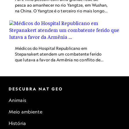
pesca ao amanhecer no rio Yangtze, em Wushan,
na China. O Yangtze é o terceiro rio mais longo
do mundo, estendendo-se por mais de 6,2 mil
quilômetros no território chinês.
Médicos do Hospital Republicano em
Stepanakert atendem um combatente ferido
que lutava a favor da Armênia no conflito de
Nagorno-Karabakh entre a Armênia e o
Azerbaijão. (Leia mais sobre a história do
conflito Nagorno-Karabakh, em inglês)
DESCUBRA NAT GEO
Animais
Meio ambiente
História