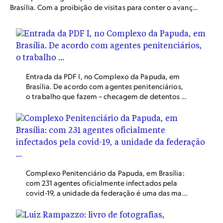
Brasília. Com a proibição de visitas para conter o avanço
da pandemia, resta aos parentes o serviço de delivery.
Entrada da PDF I, no Complexo da Papuda, em
Brasília. De acordo com agentes penitenciários,
o trabalho que fazem – checagem de detentos e
escoltas dentro e fora dos presídios – muitas
vezes é coletivo e dificulta a aplicação do
distanciamento social.
Complexo Penitenciário da Papuda, em Brasília:
com 231 agentes oficialmente infectados pela
covid-19, a unidade da federação é uma das mais
atingidas do Brasil. Segundo o secretário
responsável, o DF também é a unidade que fez
mais testes em presos e sevidores.