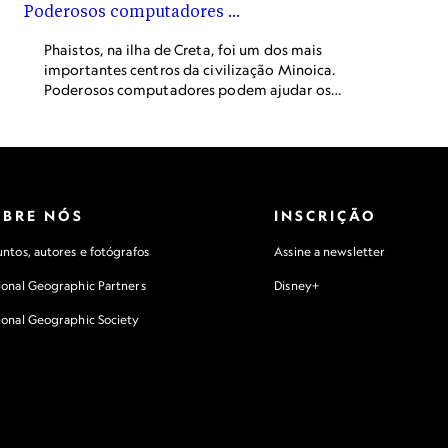
Phaistos, na ilha de Creta, foi um dos mais
importantes centros da civilização Minoica.
Poderosos computadores podem ajudar os
pesquisadores a decifrar seu misterioso sistema de
escrita, conhecido como Linear A.
OBRE NÓS
INSCRIÇÃO
ntos, autores e fotógrafos
Assine a newsletter
ional Geographic Partners
Disney+
ional Geographic Society