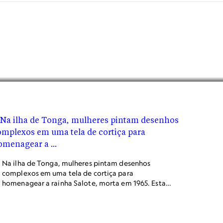
Na ilha de Tonga, mulheres pintam desenhos
complexos em uma tela de cortiça para
homenagear a rainha Salote, morta em 1965. Esta
foto apareceu em uma reportagem de setembro
de 1971 sobre as viagens do explorador britânico
James Cook.