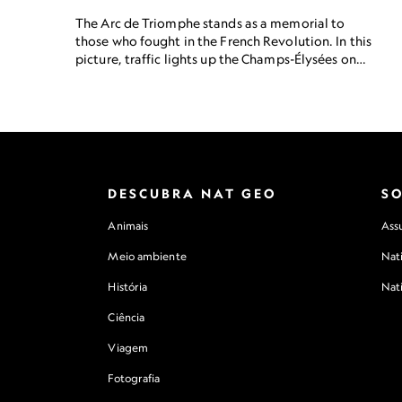
The Arc de Triomphe stands as a memorial to
those who fought in the French Revolution. In this
picture, traffic lights up the Champs-Élysées on
Bastille Day, a national holiday that
commemorates the start of that same war.
DESCUBRA NAT GEO
S
Animais
Assu
Meio ambiente
Nat
História
Nat
Ciência
Viagem
Fotografia