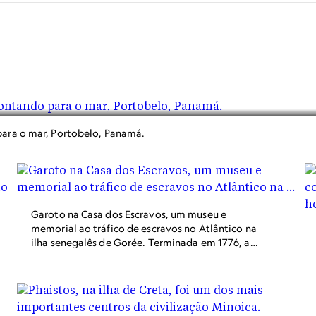
para o mar, Portobelo, Panamá.
Garoto na Casa dos Escravos, um museu e
memorial ao tráfico de escravos no Atlântico na
ilha senegalês de Gorée. Terminada em 1776, a
construção recebia escravos africanos capturados
antes de colocá-los a força em navios com destino
às Américas.