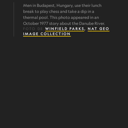
Men in Budapest, Hungary, use their lunch
break to play chess and take a dip in a
thermal pool. This photo appeared in an
October 1977 story about the Danube River.
FOTO DE
WINFIELD PARKS
,
NAT GEO
IMAGE COLLECTION