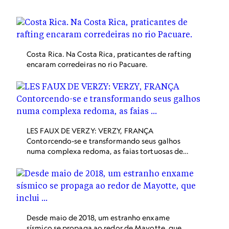
Costa Rica. Na Costa Rica, praticantes de rafting
encaram corredeiras no rio Pacuare.
LES FAUX DE VERZY: VERZY, FRANÇA
Contorcendo-se e transformando seus galhos
numa complexa redoma, as faias tortuosas de
Verzy, França, são há séculos o pano de fundo de
histórias de arrepiar na Europa. Com
conveniente localização no entorno de Reims,
essa floresta em miniatura se situa na borda da
região vinícola de Montagne de Reims, bem
próxima às degustações de champagnes e pinot
Desde maio de 2018, um estranho enxame
noirs autênticos da região.
sísmico se propaga ao redor de Mayotte, que