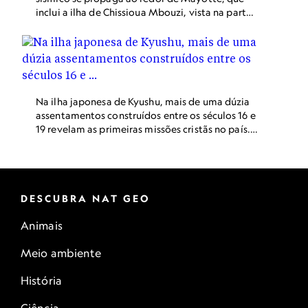
inclui a ilha de Chissioua Mbouzi, vista na parte
inferior da fotografia. Pesquisas demonstraram
que o epicentro do enxame de terremotos e um
vulcão recém-detectado estão ambos situados
a nordeste dessa ilha.
Na ilha japonesa de Kyushu, mais de uma dúzia
assentamentos construídos entre os séculos 16 e
19 revelam as primeiras missões cristãs no país.
Esses pioneiros cristãos praticavam sua fé em
segredo devido a proibições dos séculos em que
foram construídas.
DESCUBRA NAT GEO
Animais
Meio ambiente
História