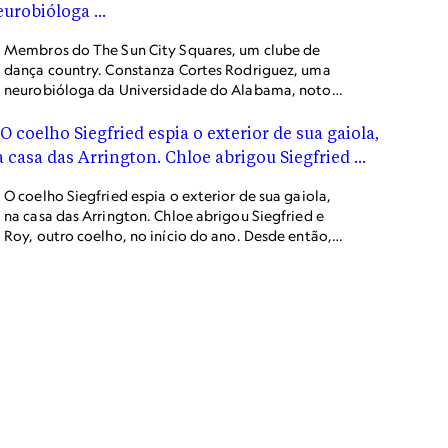
Membros do The Sun City Squares, um clube de
dança country. Constanza Cortes Rodriguez, uma
neurobióloga da Universidade do Alabama, notou
que a dança estava fazendo dela uma cientista
melhor. "Eu podia me sentir pensando diferente e
lembrando melhor das coisas".
O coelho Siegfried espia o exterior de sua gaiola,
na casa das Arrington. Chloe abrigou Siegfried e
Roy, outro coelho, no início do ano. Desde então,
ela e Nikki decidiram adotá-los.