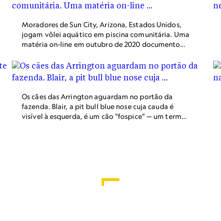
Moradores de Sun City, Arizona, Estados Unidos,
jogam vôlei aquático em piscina comunitária. Uma
matéria on-line em outubro de 2020 documentou
a vida dos moradores de Sun City, comunidade de
aposentados ativos mais antiga do país.
Os cães das Arrington aguardam no portão da
fazenda. Blair, a pit bull blue nose cuja cauda é
visível à esquerda, é um cão “fospice” — um termo
que mistura “foster” e “hospice”, palavras em
inglês para “abrigo” e “casa de repouso”. As
Arrington cuidarão dela até o fim de sua vida.