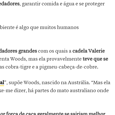
redadores
, garantir comida e água e se proteger
biente é algo que muitos humanos
dadores grandes
com os quais a
cadela Valerie
enta Woods, mas ela provavelmente
teve que se
s cobra-tigre e a pigmeu-cabeça-de-cobre.
al
”, supõe Woods, nascido na Austrália. “Mas ela
ixe-me dizer, há partes do mato australiano onde
or força de caça geralmente se sairiam melhor
,