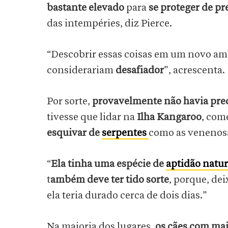
bastante elevado
para
se proteger de p
das intempéries, diz Pierce.
“Descobrir essas coisas em um novo am
considerariam
desafiador
”, acrescenta.
Por sorte,
provavelmente não havia pre
tivesse que lidar na
Ilha Kangaroo
, com
esquivar de
serpentes
como as venenosa
“
Ela tinha uma espécie de
aptidão natur
t
ambém deve ter tido sorte
, porque, de
ela teria durado cerca de dois dias.”
Na maioria dos lugares,
os cães com mai