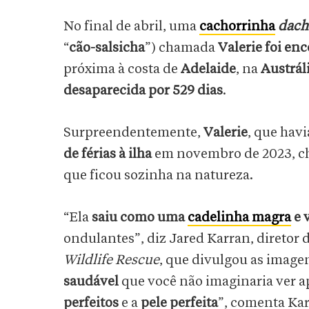
No final de abril, uma
cachorrinha
dach
“
cão-salsicha
”) chamada
Valerie foi en
próxima à costa de
Adelaide
, na
Austrál
desaparecida por 529 dias
.
Surpreendentemente,
Valerie
, que havi
de férias à ilha
em novembro de 2023, c
que ficou sozinha na natureza.
“Ela
saiu como uma
cadelinha magra
e 
ondulantes”, diz Jared Karran, diretor 
Wildlife Rescue
, que divulgou as image
saudável
que você não imaginaria ver 
perfeitos
e a
pele perfeita
”, comenta Kar