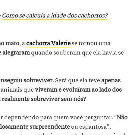
:
Como se calcula a idade dos cachorros?
no mato
, a
cachorra Valerie
se tornou uma
se alegraram
quando souberam que ela havia se
onseguiu sobreviver
. Será que ela teve
apenas
 animais que
viveram e evoluíram ao lado dos
realmente sobreviver sem nós?
dar dependendo para quem você perguntar. “
Não
ndalosamente surpreendente
ou espantosa”,