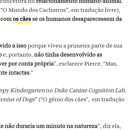
se concentra no
relacionamento humano-animal
.
 (“O Mundo dos Cachorros”, em tradução livre),
r com
os cães
se os humanos desaparecessem da
ido a isso
porque viveu a primeira parte de sua
o
e, portanto,
não tinha desenvolvido as
er por conta própria
”, esclarece Pierce. “Mas,
te intactas
.”
py Kindergarten
no
Duke Canine Cognition Lab
,
enius of Dogs
” (“O gênio dos cães", em tradução
e não duraria um minuto na natureza
”, diz ela,