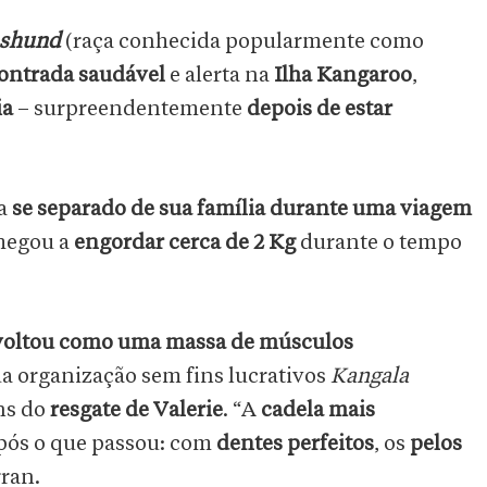
shund
(raça conhecida popularmente como
contrada saudável
e alerta na
Ilha Kangaroo
,
ia
– surpreendentemente
depois de estar
a
se separado de sua família durante uma viagem
hegou a
engordar cerca de 2 Kg
durante o tempo
voltou como uma massa de músculos
da organização sem fins lucrativos
Kangala
ns do
resgate de Valerie
. “A
cadela mais
após o que passou: com
dentes perfeitos
, os
pelos
ran.