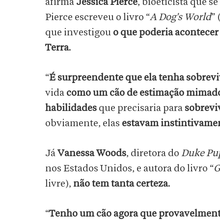
afirma
Jessica Pierce
, bioeticista que 
Pierce escreveu o livro “
A Dog's World
”
que investigou
o que poderia acontece
Terra
.
“
É surpreendente que ela tenha sobreviv
vida
como um cão de estimação mimad
habilidades
que precisaria para
sobreviv
obviamente, elas
estavam instintivamen
Já
Vanessa Woods
, diretora do
Duke Pup
nos Estados Unidos, e autora do livro “
G
livre),
não tem tanta certeza
.
“
Tenho um cão agora que provavelment