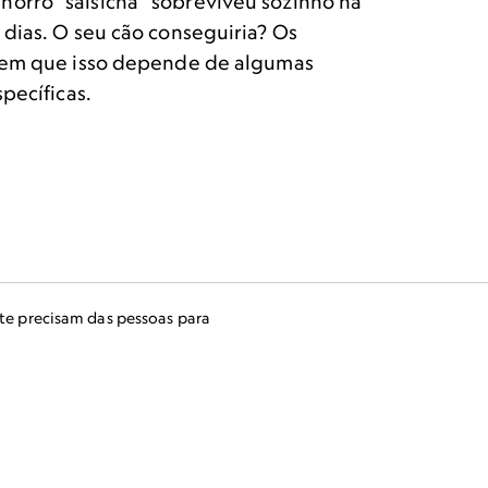
orro “salsicha” sobreviveu sozinho na
 dias. O seu cão conseguiria? Os
izem que isso depende de algumas
specíficas.
te precisam das pessoas para