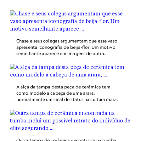
crucial de um tesouro de artefatos que revelam novos
conhecimentos sobre uma civilização antiga. Os
arqueólogos Arlen e Diane Chase descobriram a máscara
de jade em Caracol, nas selvas de Belize.
Chase e seus colegas argumentam que esse vaso
apresenta iconografia de beija-flor. Um motivo
semelhante aparece em imagens de outra
tumba na mesma área - sepultamentos que
ocorreram com uma diferença de 30 a 50 anos
entre si, estimam os pesquisadores.
A alça da tampa desta peça de cerâmica tem
como modelo a cabeça de uma arara,
normalmente um sinal de status na cultura maia.
Outra tampa de cerâmica encontrada na tumba