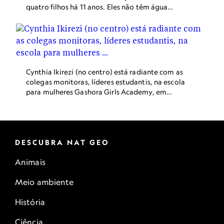
como veículo de resistência, de protestos
quatro filhos há 11 anos. Eles não têm água
pacíficos, ativismo social, uma subcultura cuja
corrente e eletricidade intermitente, uma
influência é sentida em todo o mundo.
situação que Emmanuel chama de "muito ruim".
Mais de um terço da população da Nigéria vive
em extrema pobreza, a mais alta taxa do
mundo. A população do país pode quadruplicar
até o final do século.
Cynthia Ikirezi (no centro) está radiante com as
colegas monitoras, líderes estudantis, na escola
para mulheres Gashora Girls Academy, em
Ruanda. A educação de meninas e sua
preparação para papéis de liderança são
prioridades do governo que tem como objetivo
empoderar as mulheres.
DESCUBRA NAT GEO
Animais
Meio ambiente
História
Ciência