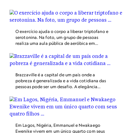
pessoas do mesmo sexo serem ilegais na Nigéria. A pena
para quem tem relações homoafetivas no país pode
chegar a 14 anos de prisão.
O exercício ajuda o corpo a liberar triptofano e
serotonina. Na foto, um grupo de pessoas
realiza uma aula pública de aeróbica em
Ruanda.
Brazzaville é a capital de um país onde a
pobreza é generalizada e a vida cotidiana das
pessoas pode ser um desafio. A elegância
colorida das sapeuses, suas roupas e a
exuberância de suas apresentações – a música,
rituais e jargões – subvertem as frivolidades da
vida cotidiana. As sapeuses costumam se
apresentar em público, e são aclamadas
entusiasticamente como estrelas locais. Ao
Em Lagos, Nigéria, Emmanuel e Nwakaego
longo das décadas, La Sape tem funcionado
Ewenike vivem em um único quarto com seus