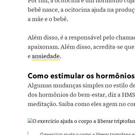
Por fim, a ocitocina é um hormônio cuja 
bebê nasce, a ocitocina ajuda na produç
a mãe e o bebê.
Além disso, é a responsável pelo chama
apaixonam. Além disso, acredita-se que 
e
ansiedade
.
Como estimular os hormônios
Algumas mudanças simples no estilo de 
dos hormônios do bem-estar, diz a HMS
meditação. Saiba como eles agem no co
O exercício ajuda o corpo a liberar triptofano 