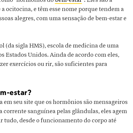
 como "hormônios do
bem-estar
". Eles são a
e a ocitocina, e têm esse nome porque tendem a
ssoas alegres, com uma sensação de bem-estar e
l (da sigla HMS), escola de medicina de uma
s Estados Unidos. Ainda de acordo com eles,
azer exercícios ou rir, são suficientes para
em-estar?
a em seu site que os hormônios são mensageiros
 corrente sanguínea pelas glândulas, eles agem
ar tudo, desde o funcionamento do corpo até