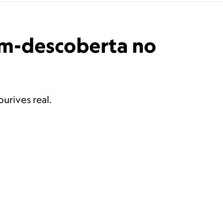
ém-descoberta no
urives real.