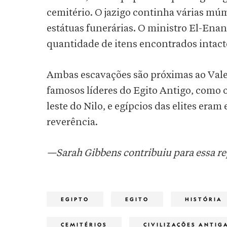
cemitério. O jazigo continha várias múm
estátuas funerárias. O ministro El-Ena
quantidade de itens encontrados intact
Ambas escavações são próximas ao Vale d
famosos líderes do Egito Antigo, como 
leste do Nilo, e egípcios das elites er
reverência.
—Sarah Gibbens contribuiu para essa r
EGIPTO
EGITO
HISTÓRIA
CEMITÉRIOS
CIVILIZAÇÕES ANTIG