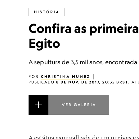
HISTÓRIA
Confira as primei
Egito
A sepultura de 3,5 mil anos, encontrada 
POR
CHRISTINA NUNEZ
PUBLICADO
8 DE NOV. DE 2017, 20:35 BRST
,
AT
VER GALERIA
A estátua esmigalhada de um ourives e s