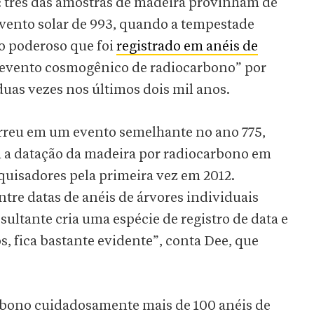
: três das amostras de madeira provinham de
evento solar de 993, quando a tempestade
o poderoso que foi
registrado em anéis de
evento cosmogênico de radiocarbono” por
uas vezes nos últimos dois mil anos.
rreu em um evento semelhante no ano 775,
m a datação da madeira por radiocarbono em
quisadores pela primeira vez em 2012.
tre datas de anéis de árvores individuais
sultante cria uma espécie de registro de data e
s, fica bastante evidente”, conta Dee, que
rbono cuidadosamente mais de 100 anéis de