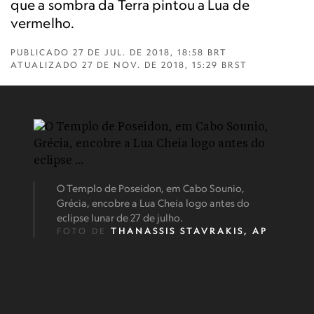
que a sombra da Terra pintou a Lua de
vermelho.
PUBLICADO
27 DE JUL. DE 2018, 18:58 BRT
ATUALIZADO
27 DE NOV. DE 2018, 15:29 BRST
O Templo de Poseidon, em Cabo Sounio,
Grécia, encobre a Lua Cheia logo antes do
eclipse lunar de 27 de julho.
FOTO DE
THANASSIS STAVRAKIS, AP