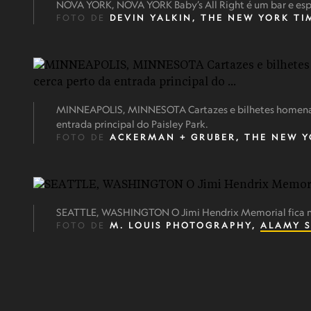
NOVA YORK, NOVA YORK Baby’s All Right é um bar e espa
FOTO DE
DEVIN YALKIN, T​HE NEW YORK TI
MINNEAPOLIS, MINNESOTA Cartazes e bilhetes homenag
entrada principal do Paisley Park.
FOTO DE
ACKERMAN + GRUBER, T​HE NEW Y
SEATTLE, WASHINGTON O Jimi Hendrix Memorial fica 
FOTO DE
M. LOUIS PHOTOGRAPHY,
ALAMY 