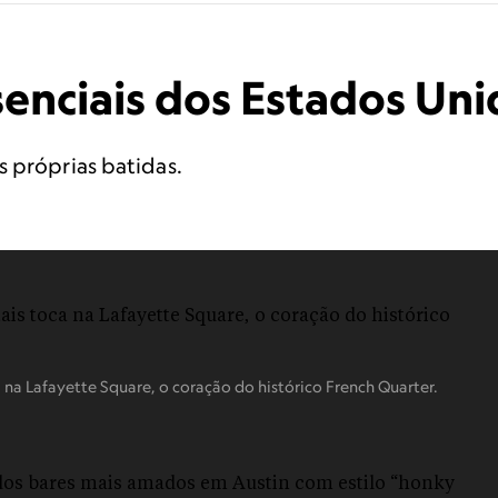
senciais dos Estados Un
 próprias batidas.
Lafayette Square, o coração do histórico French Quarter.