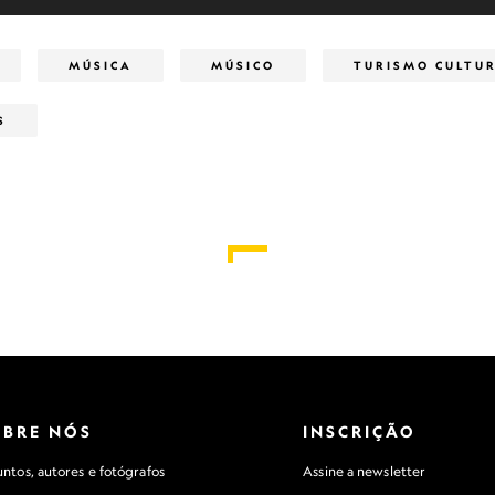
MÚSICA
MÚSICO
TURISMO CULTU
S
OBRE NÓS
INSCRIÇÃO
ntos, autores e fotógrafos
Assine a newsletter