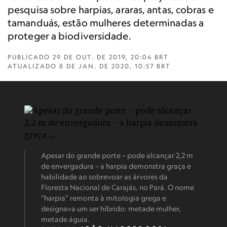
pesquisa sobre harpias, araras, antas, cobras e
tamanduás, estão mulheres determinadas a
proteger a biodiversidade.
PUBLICADO
29 DE OUT. DE 2019, 20:04 BRT
ATUALIZADO
8 DE JAN. DE 2020, 10:57 BRT
Apesar do grande porte – pode alcançar 2,2 m
de envergadura – a harpia demonstra graça e
habilidade ao sobrevoar as árvores da
Floresta Nacional de Carajás, no Pará. O nome
“harpia” remonta à mitologia grega e
designava um ser híbrido: metade mulher,
metade águia.