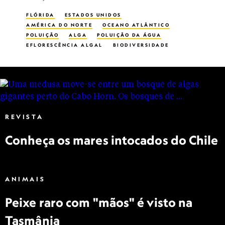
FLÓRIDA
ESTADOS UNIDOS
AMÉRICA DO NORTE
OCEANO ATLÂNTICO
POLUIÇÃO
ALGA
POLUIÇÃO DA ÁGUA
EFLORESCÊNCIA ALGAL
BIODIVERSIDADE
HOTSPOT DE BIODIVERSIDADE
BIOLUMINESCÊNCIA
MICROBIOLOGIA
VIAGENS EM FAMÍLIA
BIODIVERSIDADE MARINHA
BIÓLOGOS MARINHOS
BIOLOGIA MARINHA
PLÂNCTON
LIXO TÓXICO
PLANETA POSSIVEL
REVISTA
Conheça os mares intocados do Chile
ANIMAIS
Peixe raro com "mãos" é visto na
Tasmânia