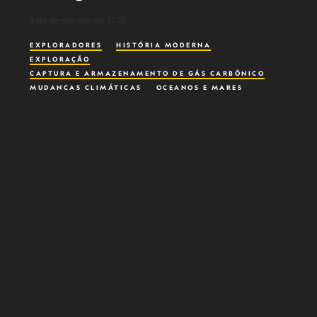
2 de dezembro de 2025
EXPLORADORES
HISTÓRIA MODERNA
EXPLORAÇÃO
CAPTURA E ARMAZENAMENTO DE GÁS CARBÔNICO
MUDANÇAS CLIMÁTICAS
OCEANOS E MARES
MAR PROFUNDO
ECOSSISTEMA
BIODIVERSIDADE MARINHA
OCEANOGRAFIA