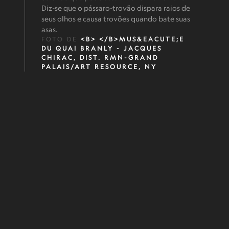
Diz-se que o pássaro-trovão dispara raios de
seus olhos e causa trovões quando bate suas
asas.
FOTO DE
<B> </B>MUS&EACUTE;E
DU QUAI BRANLY - JACQUES
CHIRAC, DIST. RMN-GRAND
PALAIS/ART RESOURCE, NY