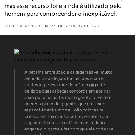
mas esse recurso foi e ainda é utilizado pelo
homem para compreender o inexplicável.
PUBLICADO
18 DE NOV. DE 2019, 17:00 BRT
A batalha entre João e os gigantes vai muito
além do pé de feijão. Em um dos muitos
contos ingleses sobre “João”, um gigante
galês de duas cabeças concorda em abrigar
João por uma noite, mas o garoto ouve sem
querer o plano do gigante, que pretende
espancá-lo até a morte. João coloca um
boneco em sua cama e sobrevive até o dia
seguinte. Durante o café da manhã, João
engana o gigante e faz com que ele corte sua