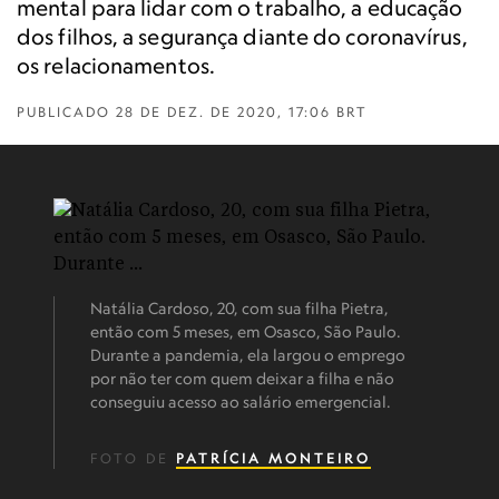
mental para lidar com o trabalho, a educação
dos filhos, a segurança diante do coronavírus,
os relacionamentos.
PUBLICADO
28 DE DEZ. DE 2020, 17:06 BRT
Natália Cardoso, 20, com sua filha Pietra,
então com 5 meses, em Osasco, São Paulo.
Durante a pandemia, ela largou o emprego
por não ter com quem deixar a filha e não
conseguiu acesso ao salário emergencial.
FOTO DE
PATRÍCIA MONTEIRO