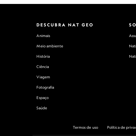
DESCUBRA NAT GEO
S
Animais
Assu
Meio ambiente
Nat
História
Nat
Ciência
Viagem
Fotografia
Espaço
Saúde
Termos de uso
Política de priv