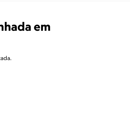
enhada em
çada.