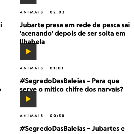
ANIMAIS
02:03
i
Jubarte presa em rede de pesca sai
'acenando' depois de ser solta em
Ilhabela
ANIMAIS
01:01
#SegredoDasBaleias – Para que
o
serve o mítico chifre dos narvais?
ANIMAIS
00:58
#SegredoDasBaleias – Jubartes e