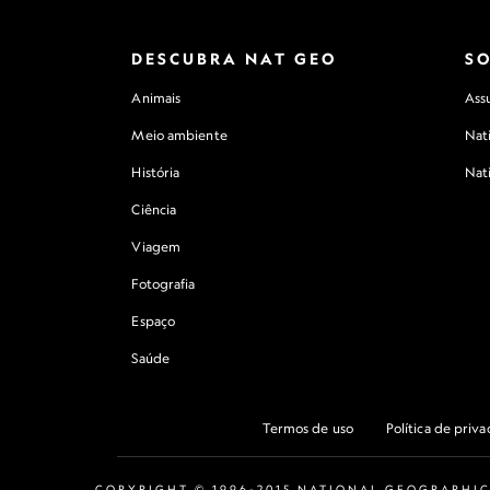
DESCUBRA NAT GEO
S
Animais
Assu
Meio ambiente
Nat
História
Nat
Ciência
Viagem
Fotografia
Espaço
Saúde
Termos de uso
Política de priv
COPYRIGHT © 1996-2015 NATIONAL GEOGRAPHIC