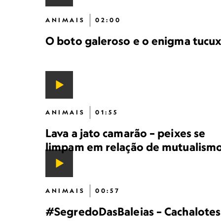
ANIMAIS
02:00
O boto galeroso e o enigma tucux
ANIMAIS
01:55
Lava a jato camarão – peixes se
limpam em relação de mutualism
ANIMAIS
00:57
#SegredoDasBaleias – Cachalotes