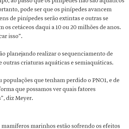
mpo, ao passo que os pinípedes não são aquáticos
Portanto, pode ser que os pinípedes avancem
s de pinípedes serão extintas e outras se
om os cetáceos daqui a 10 ou 20 milhões de anos.
car isso”.
tão planejando realizar o sequenciamento de
e outras criaturas aquáticas e semiaquáticas.
u populações que tenham perdido o PNO1, e de
forma que possamos ver quais fatores
”, diz Meyer.
s mamíferos marinhos estão sofrendo os efeitos