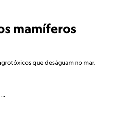
dos mamíferos
 agrotóxicos que deságuam no mar.
e