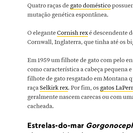
Quatro raças de
gato doméstico
possuem
mutação genética espontânea.
O elegante
Cornish rex
é descendente de
Cornwall, Inglaterra, que tinha até os b
Em 1959 um filhote de gato com pelo en
como característica a cabeça pequena e
filhote de gato resgatado em Montana qu
raça
Selkirk rex
. Por fim, os
gatos LaPe
geralmente nascem carecas ou com uma p
cacheada.
Estrelas-do-mar
Gorgonoceph