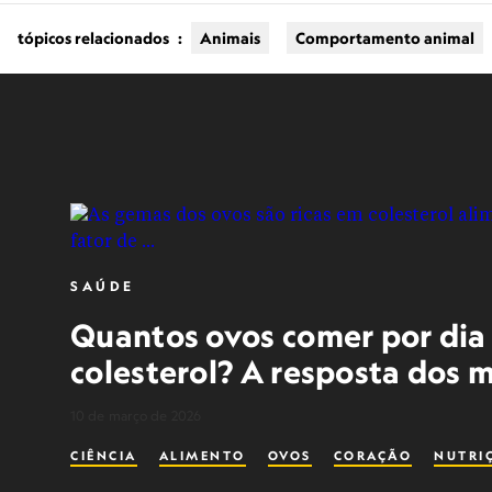
tópicos relacionados
:
Animais
Comportamento animal
SAÚDE
Quantos ovos comer por dia
colesterol? A resposta dos
10 de março de 2026
CIÊNCIA
ALIMENTO
OVOS
CORAÇÃO
NUTRI