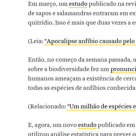
Em março, um
estudo
publicado na revi
de sapos e salamandras entraram em ex
quitrídio. Isso é mais que duas vezes a e
(Leia:
“Apocalipse anfíbio causado pelo
Então, no começo da semana passada, 
sobre a biodiversidade fez um
pronunc
humanos ameaçam a existência de cerca
todas as espécies de anfíbios conhecidas
(Relacionado:
“Um milhão de espécies em
E, agora, um novo
estudo
publicado em 6
utilizou análise estatística para prever 