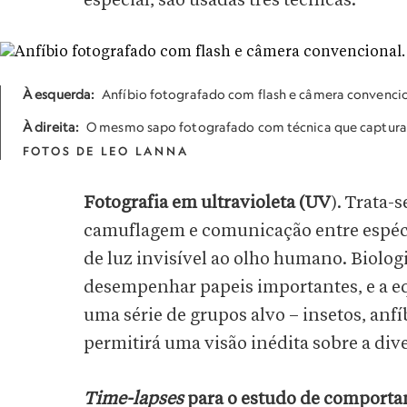
especial, são usadas três técnicas.
À esquerda:
Anfíbio fotografado com flash e câmera convencio
À direita:
O mesmo sapo fotografado com técnica que captura e
FOTOS DE LEO LANNA
Fotografia em ultravioleta (UV
).
Trata-s
camuflagem e comunicação entre espécie
de luz invisível ao olho humano. Biolog
desempenhar papeis importantes, e a eq
uma série de grupos alvo – insetos, anfí
permitirá uma visão inédita sobre a di
Time-lapses
para o estudo de comport