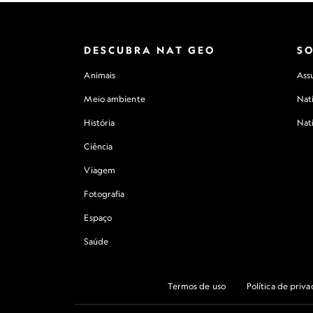
DESCUBRA NAT GEO
S
Animais
Assu
Meio ambiente
Nat
História
Nat
Ciência
Viagem
Fotografia
Espaço
Saúde
Termos de uso
Política de priv