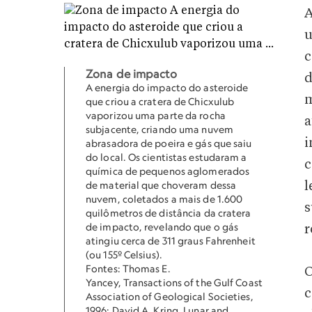
A
u
c
Zona de impacto
d
A energia do impacto do asteroide
m
que criou a cratera de Chicxulub
vaporizou uma parte da rocha
a
subjacente, criando uma nuvem
i
abrasadora de poeira e gás que saiu
do local. Os cientistas estudaram a
c
química de pequenos aglomerados
de material que choveram dessa
l
nuvem, coletados a mais de 1.600
s
quilômetros de distância da cratera
de impacto, revelando que o gás
r
atingiu cerca de 311 graus Fahrenheit
(ou 155º Celsius).
Fontes: Thomas E.
O
Yancey, Transactions of the Gulf Coast
c
Association of Geological Societies,
1996; David A. Kring, Lunar and