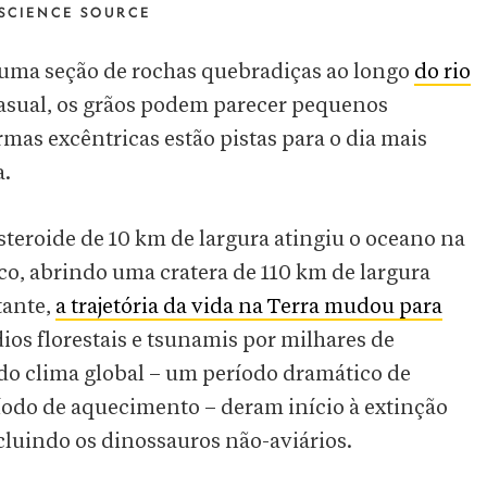
SCIENCE SOURCE
ma seção de rochas quebradiças ao longo
do rio
asual, os grãos podem parecer pequenos
rmas excêntricas estão pistas para o dia mais
a.
steroide de 10 km de largura atingiu o oceano na
co, abrindo uma cratera de 110 km de largura
tante,
a trajetória da vida na Terra mudou para
os florestais e tsunamis por milhares de
 do clima global – um período dramático de
odo de aquecimento – deram início à extinção
ncluindo os dinossauros não-aviários.