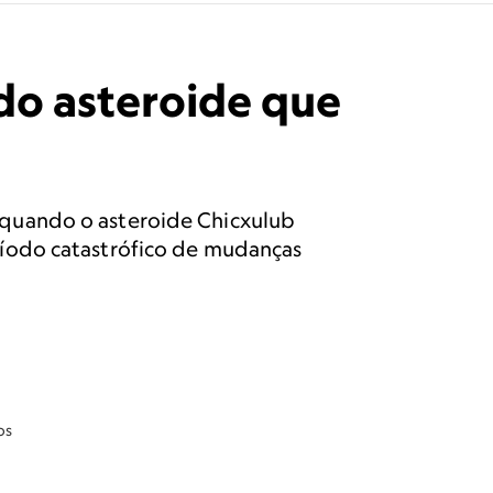
 do asteroide que
 quando o asteroide Chicxulub
ríodo catastrófico de mudanças
os