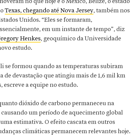
hoveram no que hoje é o México, Belize, o estado
do
Texas, chegando até Nova Jersey
, também nos
stados Unidos. “Eles se formaram,
ssencialmente, em um instante de tempo”, diz
regory Henkes
, geoquímico da Universidade
novo estudo.
lli se formou quando as temperaturas subiram
a de devastação que atingiu mais de 1,6 mil km
, escreve a equipe no estudo.
e quanto dióxido de carbono permaneceu na
u causando um período de aquecimento global
 uma estimativa. O efeito cascata em outros
mudanças climáticas permanecem relevantes hoje.