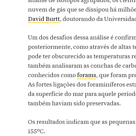
análise de isótopos agrupados, os cien
nuvem de gás que se dissipou há milhões
David Burtt
, doutorando da Universida
Um dos desafios dessa análise é confirm
posteriormente, como através de altas 
pode ter obscurecido as temperaturas re
também analisaram as conchas de carb
conhecidos como
forams
, que foram p
As fortes ligações dos foraminíferos e
da superfície do mar para aquele períod
também haviam sido preservadas.
Os resultados indicam que as pequenas
155ºC.