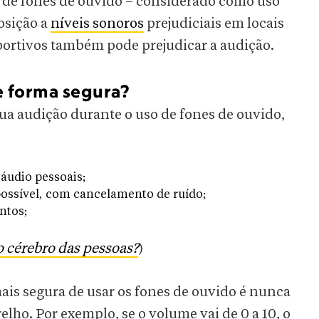
 de fones de ouvido – considerado como uso
osição a
níveis sonoros
prejudiciais em locais
portivos também pode prejudicar a audição.
e forma segura?
a audição durante o uso de fones de ouvido,
áudio pessoais;
possível, com cancelamento de ruído;
ntos;
o cérebro das pessoas?
)
is segura de usar os fones de ouvido é nunca
lho. Por exemplo, se o volume vai de 0 a 10, o